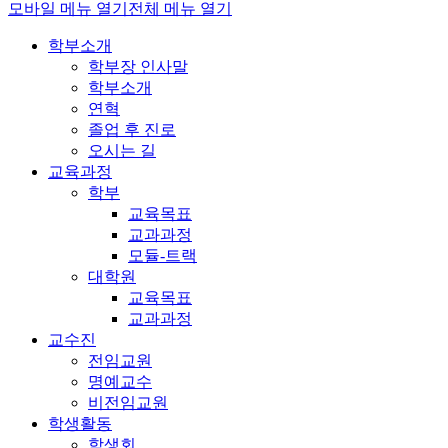
모바일 메뉴 열기
전체 메뉴 열기
학부소개
학부장 인사말
학부소개
연혁
졸업 후 진로
오시는 길
교육과정
학부
교육목표
교과과정
모듈-트랙
대학원
교육목표
교과과정
교수진
전임교원
명예교수
비전임교원
학생활동
학생회