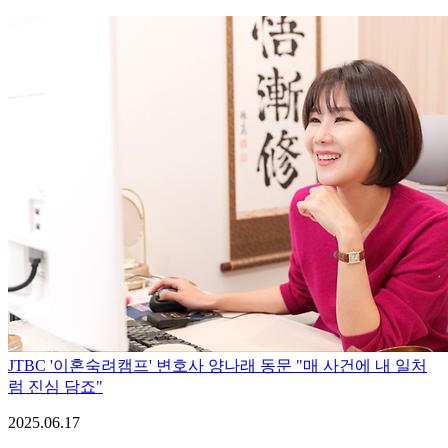
JTBC '이혼숙려캠프' 변호사 양나래 동문 "매 사건에 내 일처
럼 진심 담죠"
2025.06.17