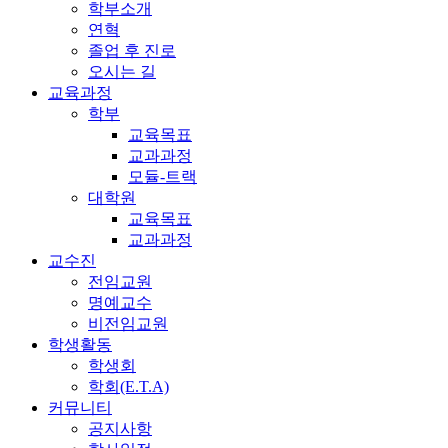
학부소개
연혁
졸업 후 진로
오시는 길
교육과정
학부
교육목표
교과과정
모듈-트랙
대학원
교육목표
교과과정
교수진
전임교원
명예교수
비전임교원
학생활동
학생회
학회(E.T.A)
커뮤니티
공지사항